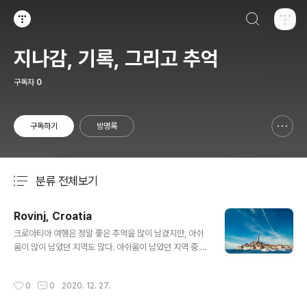
검색하기
티스토리
지나감, 기록, 그리고 추억
구독자
0
구독하기
방명록
신고하기 레이어
열기
분류 전체보기
주요 글 목록
Rovinj, Croatia
글 내용
크로아티아 여행은 정말 좋은 추억을 많이 남겼지만, 아쉬
움이 많이 남았던 지역도 많다. 아쉬움이 남았던 지역 중 하
나인 로비니(rovinj). 시간이 부족해서 겉핥기로만 지나쳤
던 로비니는 프리모스텐과는 비슷하지만 또 다른 느낌을
작성시간
0
0
2020. 12. 27.
주는 아름다운 곳...